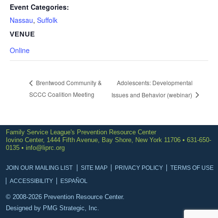
Event Categories:
Nassau
,
Suffolk
VENUE
Online
Adolescents: Developmental
Brentwood Community &
SCCC Coalition Meeting
Issues and Behavior (webinar)
Family Service League's Prevention Resource Center
Iovino Center, 1444 Fifth Avenue, Bay Shore, New York 11706 • 631-650-
0135 •
info@liprc.org
JOIN OUR MAILING LIST
SITE MAP
PRIVACY POLICY
TERMS OF USE
ACCESSIBILITY
ESPAÑOL
© 2008-2026 Prevention Resource Center.
Designed by
PMG Strategic, Inc.